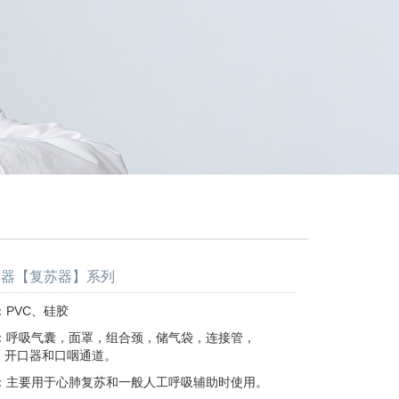
吸器【复苏器】系列
PVC、硅胶
：呼吸气囊，面罩，组合颈，储气袋，连接管，
器和口咽通道。
：主要用于心肺复苏和一般人工呼吸辅助时使用。