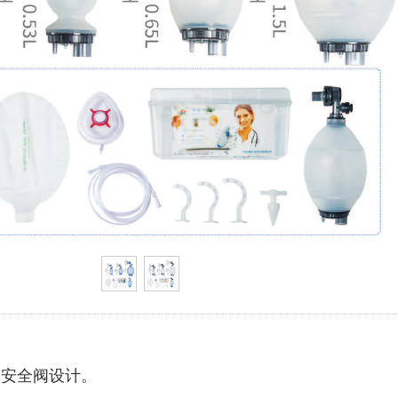
力安全阀设计。