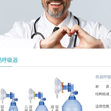
易呼吸器
简易呼
材 质：
结构组成
开口
适用范围