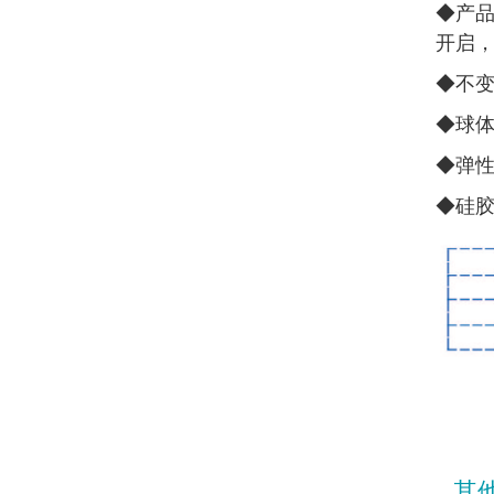
◆
产品
开启
◆
不
◆
球
◆
弹
◆
硅
其