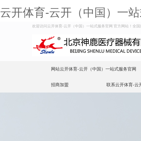
云开体育-云开（中国）一
欢迎访问云开体育-云开（中国）一站式服务官网 官方网站！全国服务热
网站云开体育-云开（中国）一站式服务官网
招商加盟
联系云开体育-云