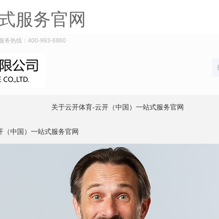
站式服务官网
线：400-993-6860
关于云开体育-云开（中国）一站式服务官网
开（中国）一站式服务官网